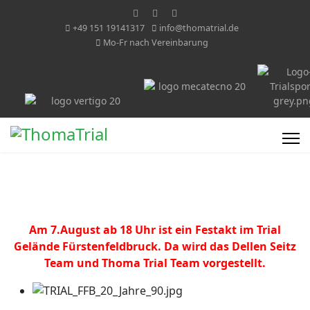
+49 151 19141317
info@thomatrial.de
Mo-Fr nach Vereinbarung
Am 7.August ab 18 Uhr ist ein Festakt im Trial
Gelände Fürstenfeldbruck. Da wird das Dellen Seitz
Team und Thoma Trial Team vorgestellt.