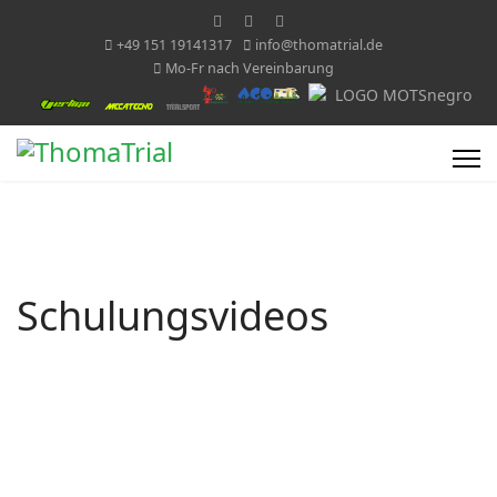
+49 151 19141317
info@thomatrial.de
Mo-Fr nach Vereinbarung
Schulungsvideos