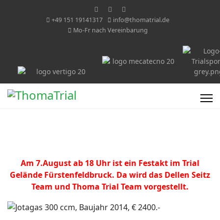
+49 151 19141317
info@thomatrial.de
Mo-Fr nach Vereinbarung
Am 7.August ab 18 Uhr ist ein Festakt im Trial
Gelände Fürstenfeldbruck. Da wird das Dellen Seitz
Team und Thoma Trial Team vorgestellt.