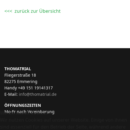
<<< zurück zur Übersicht
THOMATRIAL
Fliegerstraße 18
82275 Emmering
Handy +49 151 19141317
E-Mail:
info@thomatrial.de
ÖFFNUNGSZEITEN
Mo-Fr nach Vereinbarung
Wir benutzen Cookies
Wir nutzen Cookies auf unserer Website. Einige von ihnen
sind essenziell für den Betrieb der Seite, während andere