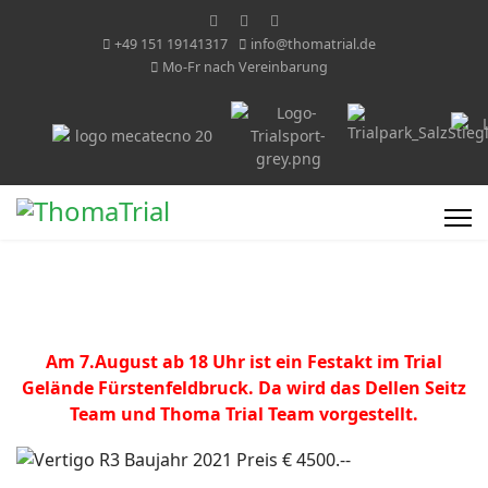
+49 151 19141317
info@thomatrial.de
Mo-Fr nach Vereinbarung
Am 7.August ab 18 Uhr ist ein Festakt im Trial
Gelände Fürstenfeldbruck. Da wird das Dellen Seitz
Team und Thoma Trial Team vorgestellt.