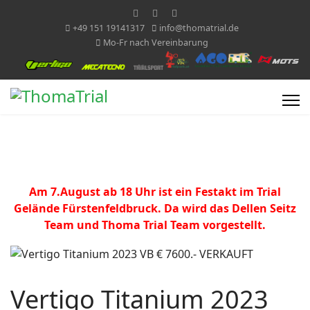
+49 151 19141317
info@thomatrial.de
Mo-Fr nach Vereinbarung
Am 7.August ab 18 Uhr ist ein Festakt im Trial
Gelände Fürstenfeldbruck. Da wird das Dellen Seitz
Team und Thoma Trial Team vorgestellt.
Vertigo Titanium 2023