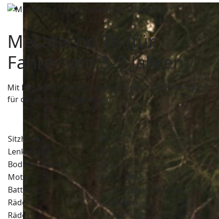
Mecatecno T8 (für
Fahrer von 3-5 Jahren)
Mit Hydraulischer Scheibenbremsen, volle Kontrolle
für die kleinsten Trialpiloten.
Sitzhöhe
40 cm
Lenkerhöhe
61,5 cm
Bodenabstand
22 cm
Motor
500 W, 24 V
Batterie
2 x 12 V, Blei/Gel-Akkus
Räder
Alu Felgen
Räder
V > 2,4'' x 12'' | H > 2,4'' x 12''