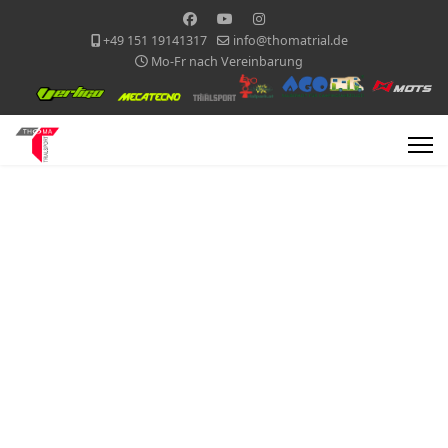
+49 151 19141317
info@thomatrial.de
Mo-Fr nach Vereinbarung