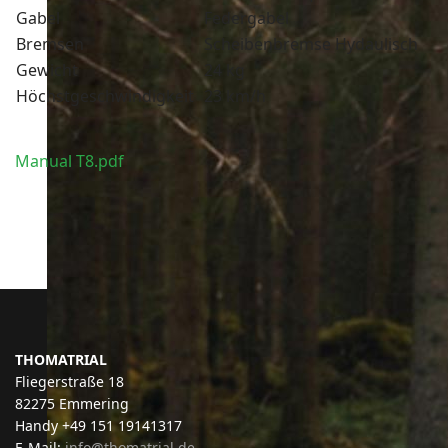
Gabel
Federgabel
Bremsen
Scheibenbremse Hydaulisch
Gewicht
24 kg
Höchstgeschwindigkeit
23 km/h
Manual T8.pdf
THOMATRIAL
Fliegerstraße 18
82275 Emmering
Handy +49 151 19141317
E-Mail:
info@thomatrial.de