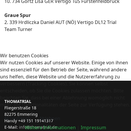
10. 734 Görtz Lisa GER Vertigo TuS Fürstenfeldbruck
Graue Spur
2. 339 Hrdliczka Daniel AUT (NÖ) Vertigo DL12 Trial
Team Turner
Wir benutzen Cookies
Wir nutzen Cookies auf unserer Website. Einige von ihnen
sind essenziell für den Betrieb der Seite, während andere
uns helfen, diese Website und die Nutzererfahrung zu
verbessern (Tracking Cookies). Sie können selbst
entscheiden, ob Sie die Cookies zulassen möchten. Bitte
beachten Sie, dass bei einer Ablehnung womöglich nicht
THOMATRIAL
mehr alle Funktionalitäten der Seite zur Verfügung stehen.
Fliegerstraße 18
82275 Emmering
Akzeptieren
Ablehnen
Handy +49 151 19141317
E-Mail:
info@thomatrial.de
Weitere Informationen
|
Impressum