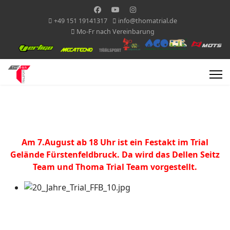
+49 151 19141317
info@thomatrial.de
Mo-Fr nach Vereinbarung
Am 7.August ab 18 Uhr ist ein Festakt im Trial
Gelände Fürstenfeldbruck. Da wird das Dellen Seitz
Team und Thoma Trial Team vorgestellt.