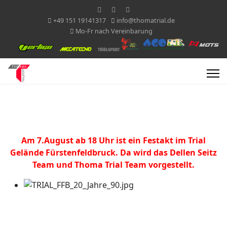
+49 151 19141317
info@thomatrial.de
Mo-Fr nach Vereinbarung
Am 7.August ab 18 Uhr ist ein Festakt im Trial
Gelände Fürstenfeldbruck. Da wird das Dellen Seitz
Team und Thoma Trial Team vorgestellt.