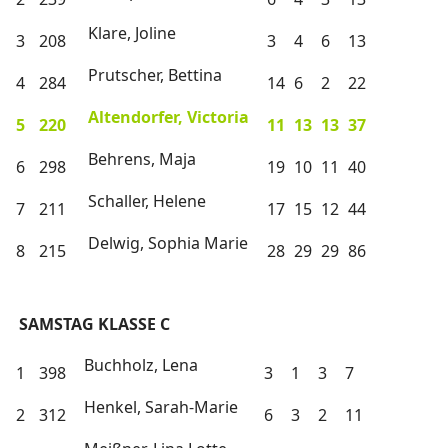
Klare, Joline
3
208
3
4
6
13
Prutscher, Bettina
4
284
14
6
2
22
Altendorfer, Victoria
5
220
11
13
13
37
Behrens, Maja
6
298
19
10
11
40
Schaller, Helene
7
211
17
15
12
44
Delwig, Sophia Marie
8
215
28
29
29
86
SAMSTAG KLASSE C
Buchholz, Lena
1
398
3
1
3
7
Henkel, Sarah-Marie
2
312
6
3
2
11