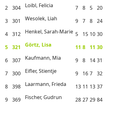
Loibl, Felicia
2
304
7
8
5
20
Wesolek, Liah
3
301
9
7
8
24
Henkel, Sarah-Marie
4
312
5
15
10
30
Görtz, Lisa
5
321
11
8
11
30
Kaufmann, Mia
6
307
9
8
14
31
Eifler, Stientje
7
300
9
16
7
32
Laarmann, Frieda
8
398
13
11
13
37
Fischer, Gudrun
9
369
28
27
29
84