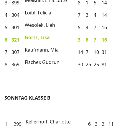
Meißner, Lina Lotte
3
399
8
1
5
14
Loibl, Felicia
4
304
7
3
4
14
Wesolek, Liah
5
301
5
4
7
16
Görtz, Lisa
6
321
3
6
7
16
Kaufmann, Mia
7
307
14
7
10
31
Fischer, Gudrun
8
369
30
26
25
81
SONNTAG KLASSE B
Kellerhoff, Charlotte
1
299
6
3
2
11