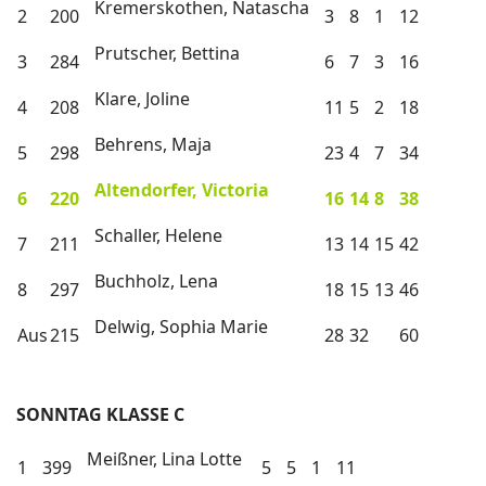
Kremerskothen, Natascha
2
200
3
8
1
12
Prutscher, Bettina
3
284
6
7
3
16
Klare, Joline
4
208
11
5
2
18
Behrens, Maja
5
298
23
4
7
34
Altendorfer, Victoria
6
220
16
14
8
38
Schaller, Helene
7
211
13
14
15
42
Buchholz, Lena
8
297
18
15
13
46
Delwig, Sophia Marie
Aus
215
28
32
60
SONNTAG KLASSE C
Meißner, Lina Lotte
1
399
5
5
1
11