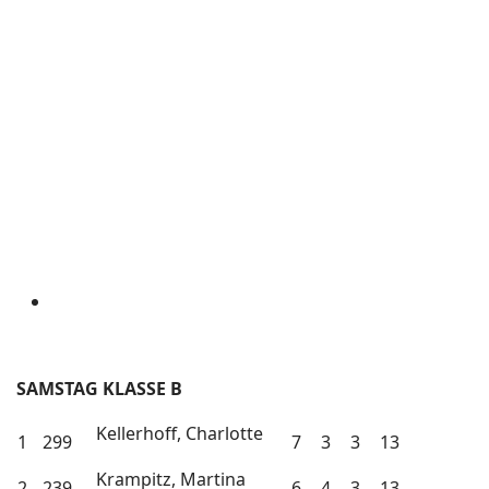
SAMSTAG KLASSE B
Kellerhoff, Charlotte
1
299
7
3
3
13
Krampitz, Martina
2
239
6
4
3
13