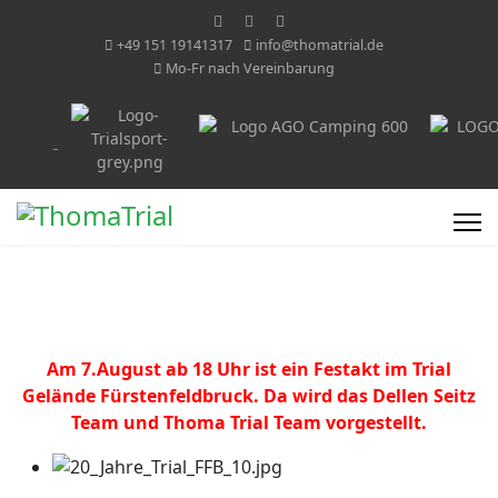
+49 151 19141317
info@thomatrial.de
Mo-Fr nach Vereinbarung
Am 7.August ab 18 Uhr ist ein Festakt im Trial
Gelände Fürstenfeldbruck. Da wird das Dellen Seitz
Team und Thoma Trial Team vorgestellt.